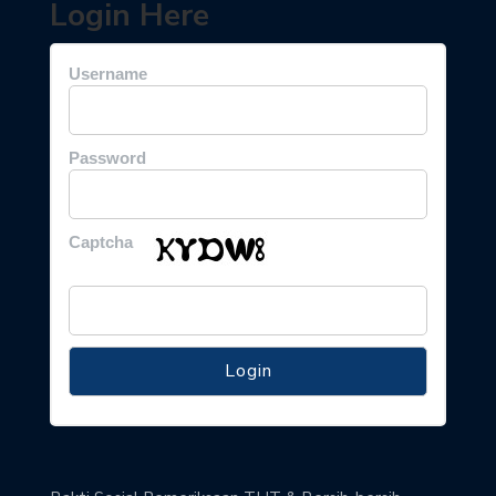
Login Here
Username
Password
Captcha