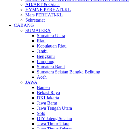
AD/ART & Ortala
HYMNE PERHATI-KL
Mars PERHATI-KL
Sekretariat
CABANG
SUMATERA
Sumatera Utara
Riau
Kepulauan Riau
Jambi
Bengkulu
Lampung
Sumatera Barat
Sumatera Selatan Bangka Belitung
Aceh
JAWA
Banten
Bekasi Raya
DKI Jakarta
Jawa Barat
Jawa Tengah Utara
Solo
DIY Jateng Selatan
Jawa Timur Utara
Jawa Timur Selatan