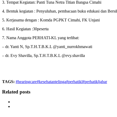
3. Tempat Kegiatan: Panti Tuna Netra Titian Bangsa Cimahi
4. Bentuk kegiatan : Penyuluhan, pembacaan buku edukasi dan Bersi
5. Kerjasama dengan : Komda PGPKT Cimahi, FK Unjani
6. Hasil Kegiatan :30peserta
7. Nama Anggota PERHATI-KL yang terlibat:
– dr. Yanti N, Sp.T.H.T.B.K.L @yanti_nurrokhmawati
– dr. Evy Shavilla, Sp.T.H.T.B.K.L @evy.shavilla
TAGS:
#hearingcare
#kesehatantelinga
#perhatikl
#perhatikljabar
Related posts