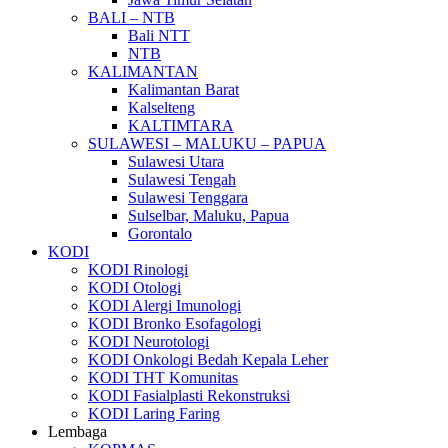
BALI – NTB
Bali NTT
NTB
KALIMANTAN
Kalimantan Barat
Kalselteng
KALTIMTARA
SULAWESI – MALUKU – PAPUA
Sulawesi Utara
Sulawesi Tengah
Sulawesi Tenggara
Sulselbar, Maluku, Papua
Gorontalo
KODI
KODI Rinologi
KODI Otologi
KODI Alergi Imunologi
KODI Bronko Esofagologi
KODI Neurotologi
KODI Onkologi Bedah Kepala Leher
KODI THT Komunitas
KODI Fasialplasti Rekonstruksi
KODI Laring Faring
Lembaga