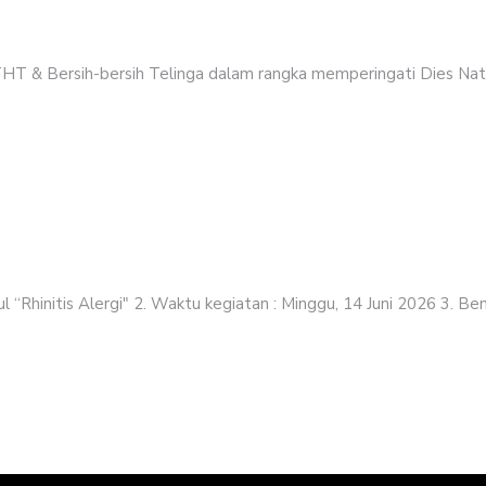
THT & Bersih-bersih Telinga dalam rangka memperingati Dies Natal
 “Rhinitis Alergi" 2. Waktu kegiatan : Minggu, 14 Juni 2026 3. Ben