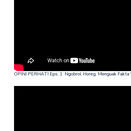
OPINI PERHATI Eps. 1: Ngobrol Horeg, Menguak Fakta S