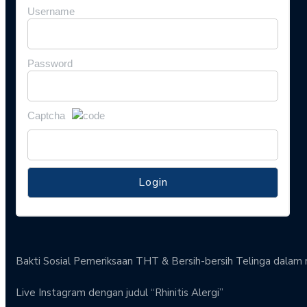
Username
Password
Captcha
Bakti Sosial Pemeriksaan THT & Bersih-bersih Telinga dalam 
Live Instagram dengan judul “Rhinitis Alergi”