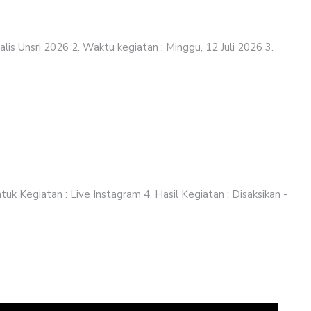
is Unsri 2026 2. Waktu kegiatan : Minggu, 12 Juli 2026 3.
tuk Kegiatan : Live Instagram 4. Hasil Kegiatan : Disaksikan -