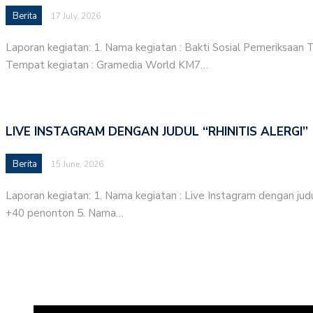
Berita
17 July, 2026
Laporan kegiatan: 1. Nama kegiatan : Bakti Sosial Pemeriksaan 
Tempat kegiatan : Gramedia World KM7…
LIVE INSTAGRAM DENGAN JUDUL “RHINITIS ALERGI”
Berita
15 June, 2026
Laporan kegiatan: 1. Nama kegiatan : Live Instagram dengan judul
+40 penonton 5. Nama…