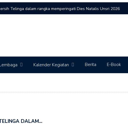
ersih Telinga dalam rangka memperingati Dies Natalis Unsri 2026
? Jaga Suara, Jaga Kualitas Hidup”
Manajemen Tatalaksana Gangguan Pendengaran Anak”
Penyuluhan
 Day 2026
Penyuluhan dalam rangka World Cancer Day 2026
 Day 2026
Penyuluhan dalam rangka World Cancer Day 2026
Berita
E-Book
Lembaga
Kalender Kegiatan
 TELINGA DALAM…