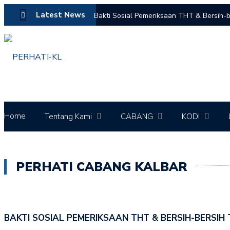
Latest News
Bakti Sosial Pemeriksaan THT & Bersih-b
Live Instagram dengan judul “Suara Serak
Simposium Nasional “Deteksi Dini dan 
Penyuluhan dalam rangka World Cancer
Penyuluhan dalam rangka World Cancer
Home
Tentang Kami
CABANG
KODI
PERHATI CABANG KALBAR
BAKTI SOSIAL PEMERIKSAAN THT & BERSIH-BERSIH