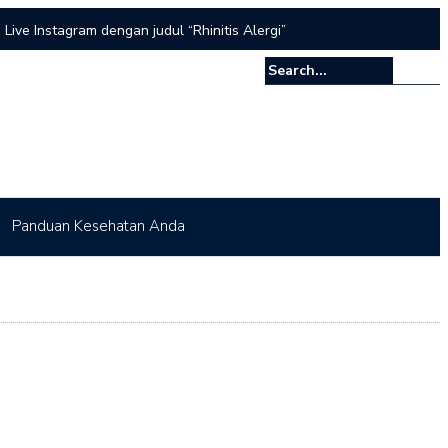
Live Instagram dengan judul “Rhinitis Alergi”
 dalam rangka World Cancer Day 2026
Penyuluhan dalam rangka World Cancer Day 2026
Panduan Kesehatan Anda