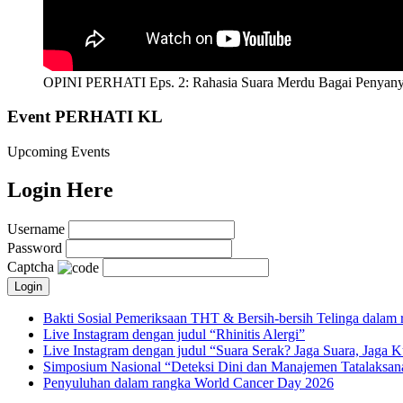
OPINI PERHATI Eps. 2: Rahasia Suara Merdu Bagai Penyany
Event PERHATI KL
Upcoming Events
Login Here
Username
Password
Captcha
Bakti Sosial Pemeriksaan THT & Bersih-bersih Telinga dalam 
Live Instagram dengan judul “Rhinitis Alergi”
Live Instagram dengan judul “Suara Serak? Jaga Suara, Jaga K
Simposium Nasional “Deteksi Dini dan Manajemen Tatalaksa
Penyuluhan dalam rangka World Cancer Day 2026