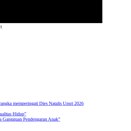
i
rangka memperingati Dies Natalis Unsri 2026
ualitas Hidup”
na Gangguan Pendengaran Anak”