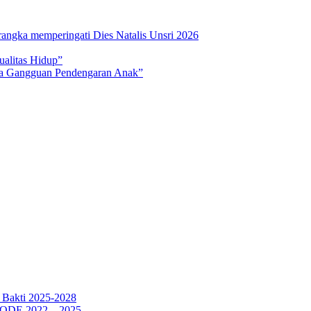
rangka memperingati Dies Natalis Unsri 2026
ualitas Hidup”
na Gangguan Pendengaran Anak”
a Bakti 2025-2028
E 2022 – 2025