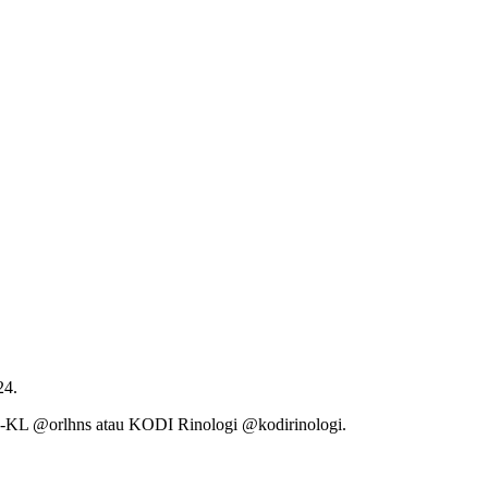
24.
TI-KL @orlhns atau KODI Rinologi @kodirinologi.