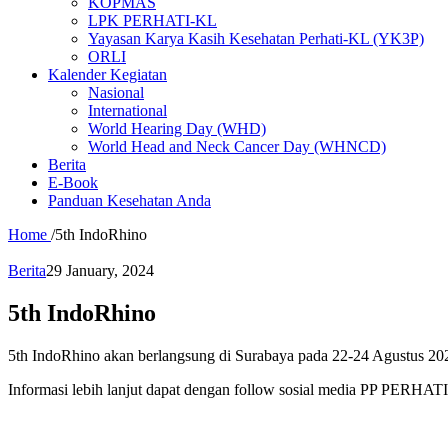
KOPMAS
LPK PERHATI-KL
Yayasan Karya Kasih Kesehatan Perhati-KL (YK3P)
ORLI
Kalender Kegiatan
Nasional
International
World Hearing Day (WHD)
World Head and Neck Cancer Day (WHNCD)
Berita
E-Book
Panduan Kesehatan Anda
Home
/
5th IndoRhino
Berita
29 January, 2024
5th IndoRhino
5th IndoRhino akan berlangsung di Surabaya pada 22-24 Agustus 20
Informasi lebih lanjut dapat dengan follow sosial media PP PERHA