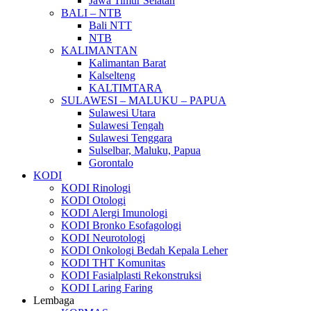
Jawa Timur Selatan
BALI – NTB
Bali NTT
NTB
KALIMANTAN
Kalimantan Barat
Kalselteng
KALTIMTARA
SULAWESI – MALUKU – PAPUA
Sulawesi Utara
Sulawesi Tengah
Sulawesi Tenggara
Sulselbar, Maluku, Papua
Gorontalo
KODI
KODI Rinologi
KODI Otologi
KODI Alergi Imunologi
KODI Bronko Esofagologi
KODI Neurotologi
KODI Onkologi Bedah Kepala Leher
KODI THT Komunitas
KODI Fasialplasti Rekonstruksi
KODI Laring Faring
Lembaga