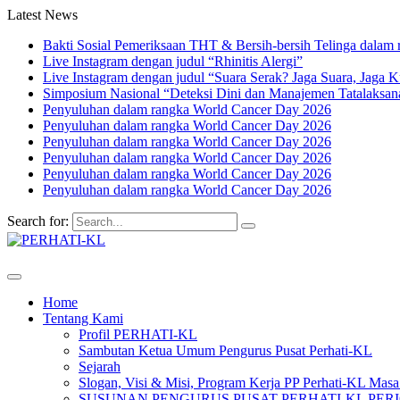
Latest News
Bakti Sosial Pemeriksaan THT & Bersih-bersih Telinga dalam 
Live Instagram dengan judul “Rhinitis Alergi”
Live Instagram dengan judul “Suara Serak? Jaga Suara, Jaga K
Simposium Nasional “Deteksi Dini dan Manajemen Tatalaksa
Penyuluhan dalam rangka World Cancer Day 2026
Penyuluhan dalam rangka World Cancer Day 2026
Penyuluhan dalam rangka World Cancer Day 2026
Penyuluhan dalam rangka World Cancer Day 2026
Penyuluhan dalam rangka World Cancer Day 2026
Penyuluhan dalam rangka World Cancer Day 2026
Search for:
Home
Tentang Kami
Profil PERHATI-KL
Sambutan Ketua Umum Pengurus Pusat Perhati-KL
Sejarah
Slogan, Visi & Misi, Program Kerja PP Perhati-KL Mas
SUSUNAN PENGURUS PUSAT PERHATI-KL PERIOD