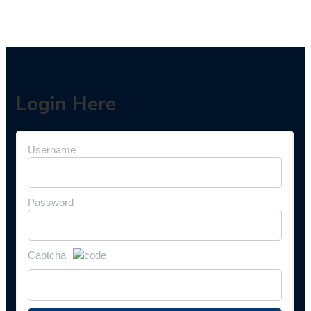
Login Here
Username
Password
Captcha